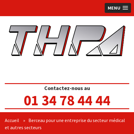
MENU
Contactez-nous au
01 34 78 44 44
Accueil
»
Berceau pour une entreprise du secteur médical
et autres secteurs