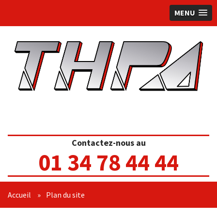
MENU
Contactez-nous au
01 34 78 44 44
Accueil
»
Plan du site