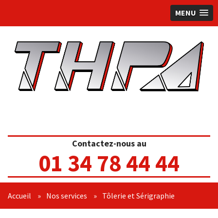
MENU
Contactez-nous au
01 34 78 44 44
Accueil
»
Nos services
»
Tôlerie et Sérigraphie