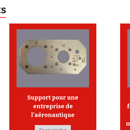
ts
Support pour une
entreprise de
l’aéronautique
m