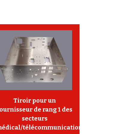
Tiroir pour un
fournisseur de rang 1 des
secteurs
édical/télécommunication/autres