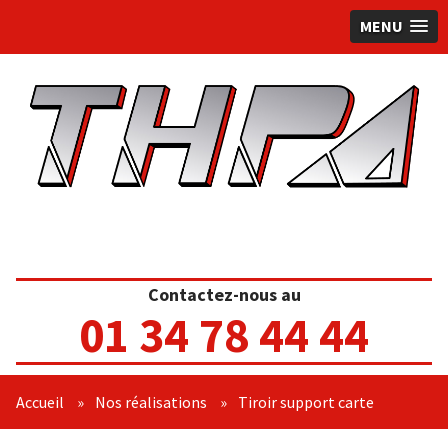
MENU
Contactez-nous au
01 34 78 44 44
Accueil
»
Nos réalisations
»
Tiroir support carte