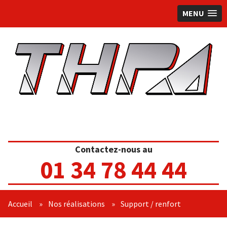
MENU
Contactez-nous au
01 34 78 44 44
Accueil
»
Nos réalisations
»
Support / renfort