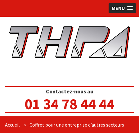
MENU
Contactez-nous au
01 34 78 44 44
Accueil
»
Coffret pour une entreprise d’autres secteurs