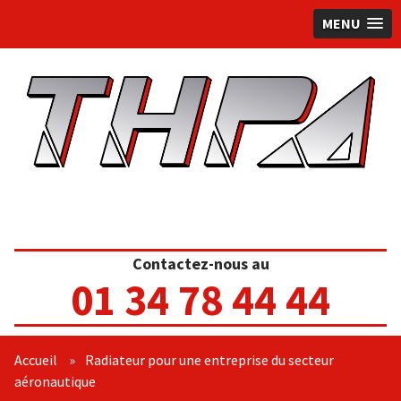
MENU
Contactez-nous au
01 34 78 44 44
Accueil
»
Radiateur pour une entreprise du secteur
aéronautique