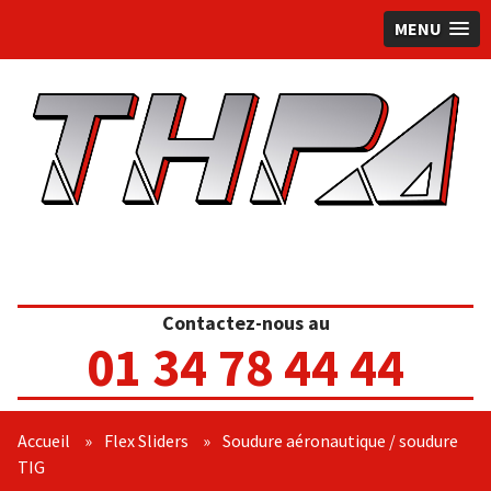
MENU
Contactez-nous au
01 34 78 44 44
Accueil
»
Flex Sliders
»
Soudure aéronautique / soudure
TIG